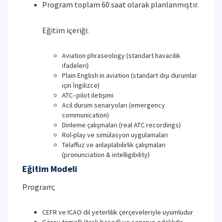
Program toplam 60 saat olarak planlanmıştır.
Eğitim içeriği:
Aviation phraseology (standart havacılık
ifadeleri)
Plain English in aviation (standart dışı durumlar
için İngilizce)
ATC–pilot iletişimi
Acil durum senaryoları (emergency
communication)
Dinleme çalışmaları (real ATC recordings)
Rol-play ve simülasyon uygulamaları
Telaffuz ve anlaşılabilirlik çalışmaları
(pronunciation & intelligibility)
Eğitim Modeli
Program;
CEFR ve ICAO dil yeterlilik çerçeveleriyle uyumludur