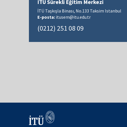
İTÜ Sürekli Eğitim Merkezi
İTÜ Taşkışla Binası, No.133 Taksim Istanbul
E-posta:
itusem@itu.edu.tr
(0212) 251 08 09