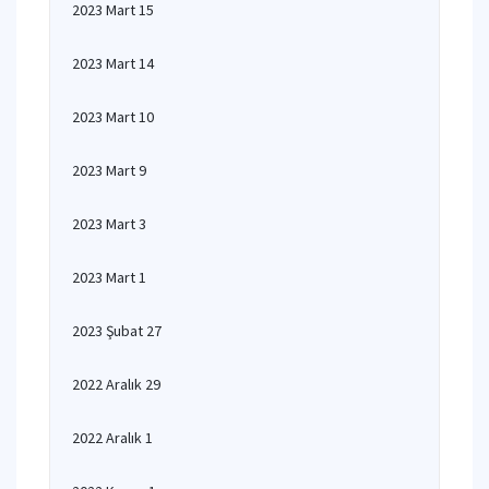
2023 Mart 15
2023 Mart 14
2023 Mart 10
2023 Mart 9
2023 Mart 3
2023 Mart 1
2023 Şubat 27
2022 Aralık 29
2022 Aralık 1