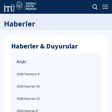
Haberler
Haberler & Duyurular
Arşiv
2026 Temmuz 9
2026 Haziran 30
2026 Haziran 10
2026 Haziran 8