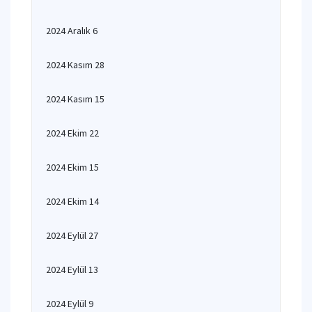
2024 Aralık 6
2024 Kasım 28
2024 Kasım 15
2024 Ekim 22
2024 Ekim 15
2024 Ekim 14
2024 Eylül 27
2024 Eylül 13
2024 Eylül 9