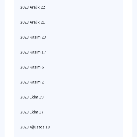
2023 Aralık 22
2023 Aralık 21
2023 Kasım 23
2023 Kasım 17
2023 Kasım 6
2023 Kasım 2
2023 Ekim 19
2023 Ekim 17
2023 Ağustos 18