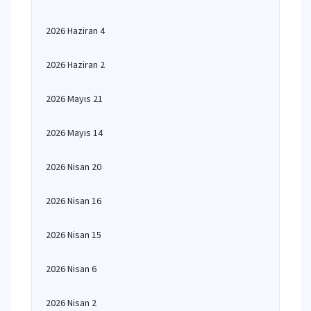
2026 Haziran 4
2026 Haziran 2
2026 Mayıs 21
2026 Mayıs 14
2026 Nisan 20
2026 Nisan 16
2026 Nisan 15
2026 Nisan 6
2026 Nisan 2