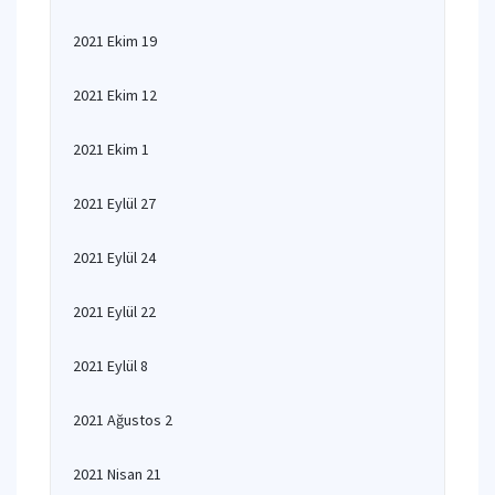
2021 Ekim 19
2021 Ekim 12
2021 Ekim 1
2021 Eylül 27
2021 Eylül 24
2021 Eylül 22
2021 Eylül 8
2021 Ağustos 2
2021 Nisan 21